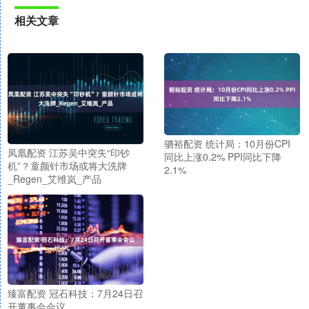
相关文章
驷裕配资 统计局：10月份CPI
凤凰配资 江苏吴中突失“印钞
同比上涨0.2% PPI同比下降
机”？童颜针市场或将大洗牌
2.1%
_Regen_艾维岚_产品
臻富配资 冠石科技：7月24日召
开董事会会议