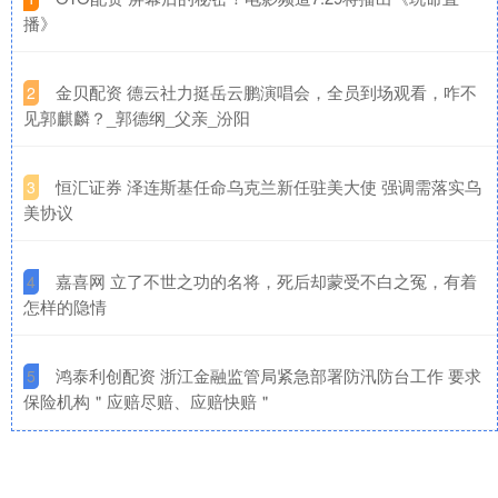
播》
​金贝配资 德云社力挺岳云鹏演唱会，全员到场观看，咋不
2
见郭麒麟？_郭德纲_父亲_汾阳
​恒汇证券 泽连斯基任命乌克兰新任驻美大使 强调需落实乌
3
美协议
​嘉喜网 立了不世之功的名将，死后却蒙受不白之冤，有着
4
怎样的隐情
​鸿泰利创配资 浙江金融监管局紧急部署防汛防台工作 要求
5
保险机构＂应赔尽赔、应赔快赔＂​