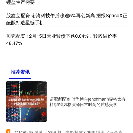
锂盐生产需要
股鑫宝配资 珩湾科技午后涨逾5%再创新高 据报SpaceX正
酝酿打造星链手机
贝壳配资 12月15日天业转债下跌0.04%，转股溢价率
48.47%
推荐资讯
证配所配资 时尚博主jehoffmann穿搭太有
料!独特风格演绎日常时尚的质感美学
​OTO配资 屏幕后的秘密！电影频道7.29将播出《玩命直
1