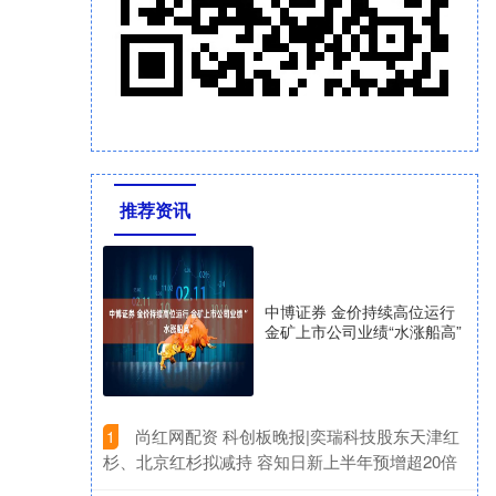
推荐资讯
中博证券 金价持续高位运行
金矿上市公司业绩“水涨船高”
​尚红网配资 科创板晚报|奕瑞科技股东天津红
1
杉、北京红杉拟减持 容知日新上半年预增超20倍