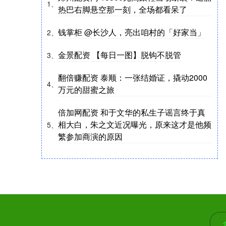
1、
热巴右脚悬空那一刻，全场都看呆了
钱掌柜 @长沙人，亮出咱村的「好家当」
2、
金景配资 【每日一图】脱钩不脱管
3、
翻倍赚配资 泰顺：一张结婚证，撬动2000
4、
万元的甜蜜之旅
倍加网配资 和于文华的私生子谣言终于真
相大白，朱之文近况曝光，原来这才是他频
5、
繁参加商演的原因