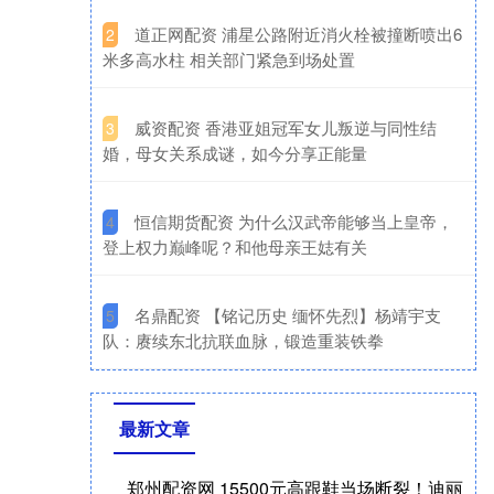
​道正网配资 浦星公路附近消火栓被撞断喷出6
2
米多高水柱 相关部门紧急到场处置
​威资配资 香港亚姐冠军女儿叛逆与同性结
3
婚，母女关系成谜，如今分享正能量
​恒信期货配资 为什么汉武帝能够当上皇帝，
4
登上权力巅峰呢？和他母亲王娡有关
​名鼎配资 【铭记历史 缅怀先烈】杨靖宇支
5
队：赓续东北抗联血脉，锻造重装铁拳
最新文章
郑州配资网 15500元高跟鞋当场断裂！迪丽