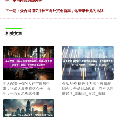
下一篇：
众合网 前7月长三角外贸创新高，这些增长尤为迅猛
相关文章
牛人配资 一家4人在空调房中
金贝配资 德云社力挺岳云鹏演
毒，很多人夏季都这么干！医
唱会，全员到场观看，咋不见郭
生：千万别忽视这件事
麒麟？_郭德纲_父亲_汾阳