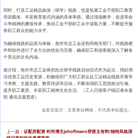
同时，打造工运精品旅游（研学）线路，也是拓展工会干部职工教育
培训载体、丰富教育形式内涵的具体举措。通过现场教学，促进革命
斗争精神的赓续传承，推动工会干部职工从中汲取力量，不断提升服
务职工群众的能力水平。
为确保线路的品质与体验，焦作市总工会还协同相关部门，对线路硬
件和软件进行了全方位的优化与完善，确保职工和游客能深入了解各
个景点的文化内涵。
据介绍，焦作市总工会将把此次研学线路启动仪式作为起点，用好用
活优质工运历史资源，积极组织广大职工群众赴工运精品线路开展学
习考察、主题实践、教育培训等活动，不断加强职工思想政治引领、
提升职工素质、丰富职工精神文化生活。（工人日报客户端记者余嘉
熙 通讯员葛慧君）
金富宝提示：文章来自网络，不代表本站观点。
上一篇：
证配所配资 时尚博主jehoffmann穿搭太有料!独特风格演
绎日常时尚的质感美学