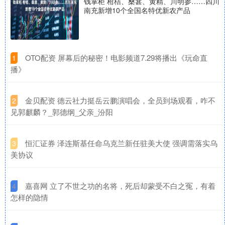
钱掌柜 柑桔、桑葚、黄精、川明参……四川
南充新增10个全国名特优新农产品
​OTO配资 屏幕后的秘密！电影频道7.29将播出《玩命直
1
播》
​金贝配资 德云社力挺岳云鹏演唱会，全员到场观看，咋不
2
见郭麒麟？_郭德纲_父亲_汾阳
​恒汇证券 泽连斯基任命乌克兰新任驻美大使 强调需落实乌
3
美协议
​嘉喜网 立了不世之功的名将，死后却蒙受不白之冤，有着
4
怎样的隐情