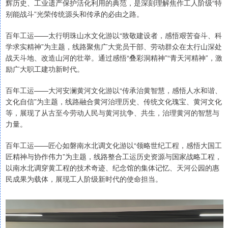
辉历史、工业遗产保护活化利用的典范，是深刻理解焦作工人阶级“特
别能战斗”光荣传统源头和传承的必由之路。
百年工运——太行明珠山水文化游以“致敬建设者，感悟艰苦奋斗、科
学求实精神”为主题，线路聚焦广大党员干部、劳动群众在太行山深处
战天斗地、改造山河的壮举。通过感悟“叠彩洞精神”“青天河精神”，激
励广大职工建功新时代。
百年工运——大河安澜黄河文化游以“传承治黄智慧，感悟人水和谐、
文化自信”为主题，线路融合黄河治理历史、传统文化瑰宝、黄河文化
等，展现了从古至今劳动人民与黄河抗争、共生，治理黄河的智慧与
力量。
百年工运——匠心如磐南水北调文化游以“领略世纪工程，感悟大国工
匠精神与协作伟力”为主题，线路整合工运历史资源与国家战略工程，
以南水北调穿黄工程的技术奇迹、纪念馆的集体记忆、天河公园的惠
民成果为载体，展现工人阶级新时代的使命担当。