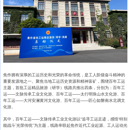
焦作拥有深厚的工运历史和光荣的革命传统，是工人阶级奋斗精神的
重要发源地之一。聚焦当地工运历史资源和精神富矿，围绕百年工运
主题，首批工运精品旅游（研学）线路共推出四条，分别为：百年工
运——文脉传承工业文化游、百年工运——太行明珠山水文化游、百
年工运——大河安澜黄河文化游、百年工运——匠心如磐南水北调文
化游。
其中，百年工运——文脉传承工业文化游以“追寻工运足迹，感悟‘特别
能战斗’光荣传统”为主题，线路串联起焦作近代工业起源、工人运动光