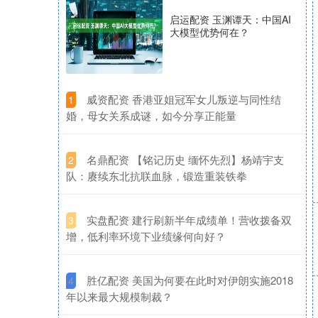
启运配资 玉渊谭天：中国AI
大模型优势何在？
​威资配资 香港亚姐冠军女儿叛逆与同性结
1
婚，母女关系成谜，如今分享正能量
​名鼎配资 【铭记历史 缅怀先烈】杨靖宇支
2
队：赓续东北抗联血脉，锻造重装铁拳
​实盘配资 建行刷新半年成绩单！营收拨备双
3
增，低利率环境下业绩缘何向好？
​胜亿配资 美国为何要在此时对伊朗实施2018
4
年以来最大规模制裁？