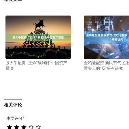
股大牛配资 “王炸”级利好 中国资产
金鸿隆配资 新民节气·立
暴涨
舌尖上的“瓜”事有讲究
相关评论
本文评分
*