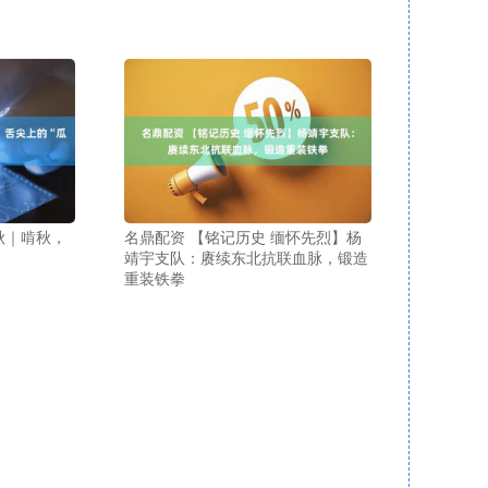
秋｜啃秋，
名鼎配资 【铭记历史 缅怀先烈】杨
靖宇支队：赓续东北抗联血脉，锻造
重装铁拳