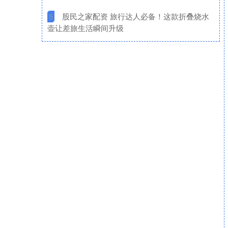
​股民之家配资 旅行达人必备！这款折叠烧水
5
壶让差旅生活瞬间升级