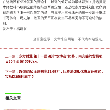
在这场没有标准答案的辩论中，球迷的偏好成为最终裁判：是选择魔
术师教科书般的全能掌控与冠军稳定性，还是推崇库里摧毁旧秩序的
创新魄力？唯一可以确定的是，当库里用三分线外的每一次出手继续
书写传奇，历史第一控卫的天平正在发生不易察觉却不可逆转的倾
斜。
发布于：福建省
金富宝提示：文章来自网络，不代表本站观点。
上一篇：
东方财通 第十一届四川“农博会”闭幕，南充签约贸易项
目35个金额1359万元
下一篇：
辉煌优配 全款裸车23.69万，比奥迪Q5L优惠后还便宜，
宝马iX3能抄底了？
相关文章