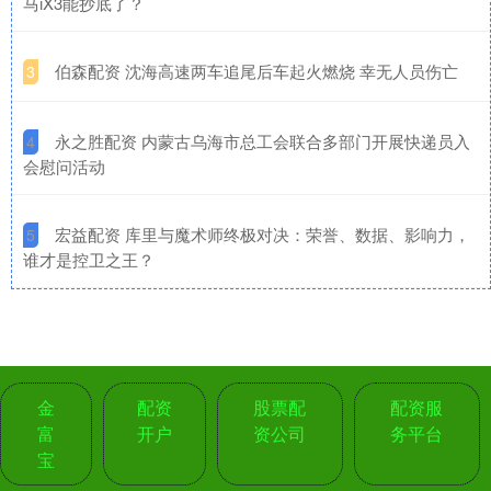
马iX3能抄底了？
​伯森配资 沈海高速两车追尾后车起火燃烧 幸无人员伤亡
3
​永之胜配资 内蒙古乌海市总工会联合多部门开展快递员入
4
会慰问活动
​宏益配资 库里与魔术师终极对决：荣誉、数据、影响力，
5
谁才是控卫之王？
金
配资
股票配
配资服
富
开户
资公司
务平台
宝