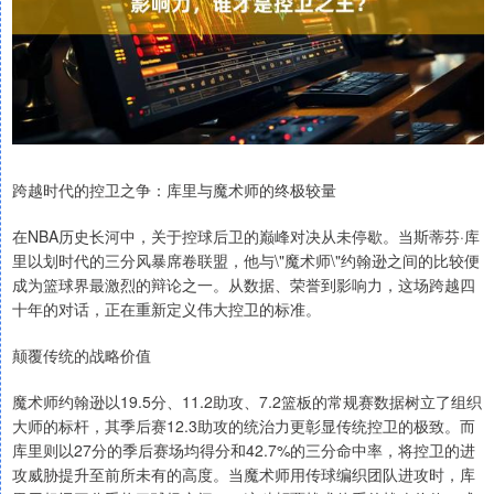
跨越时代的控卫之争：库里与魔术师的终极较量
在NBA历史长河中，关于控球后卫的巅峰对决从未停歇。当斯蒂芬·库
里以划时代的三分风暴席卷联盟，他与\"魔术师\"约翰逊之间的比较便
成为篮球界最激烈的辩论之一。从数据、荣誉到影响力，这场跨越四
十年的对话，正在重新定义伟大控卫的标准。
颠覆传统的战略价值
魔术师约翰逊以19.5分、11.2助攻、7.2篮板的常规赛数据树立了组织
大师的标杆，其季后赛12.3助攻的统治力更彰显传统控卫的极致。而
库里则以27分的季后赛场均得分和42.7%的三分命中率，将控卫的进
攻威胁提升至前所未有的高度。当魔术师用传球编织团队进攻时，库