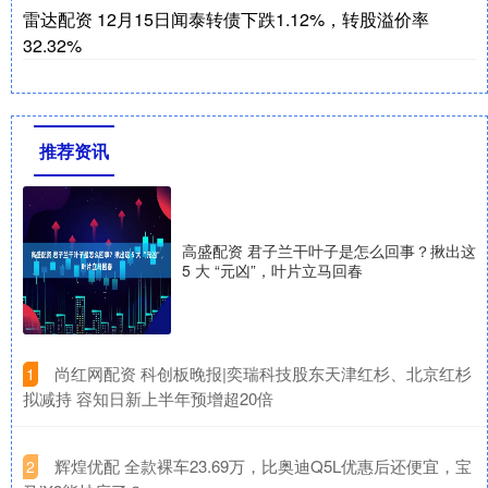
雷达配资 12月15日闻泰转债下跌1.12%，转股溢价率
32.32%
推荐资讯
高盛配资 君子兰干叶子是怎么回事？揪出这
5 大 “元凶”，叶片立马回春
​尚红网配资 科创板晚报|奕瑞科技股东天津红杉、北京红杉
1
拟减持 容知日新上半年预增超20倍
​辉煌优配 全款裸车23.69万，比奥迪Q5L优惠后还便宜，宝
2