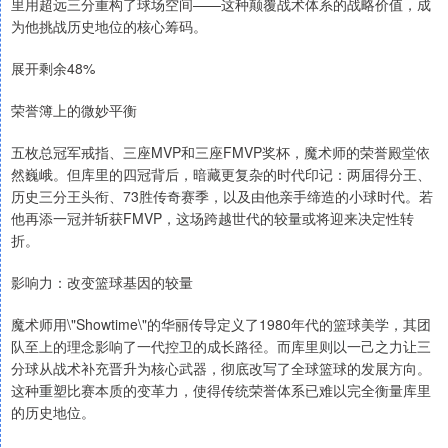
里用超远三分重构了球场空间——这种颠覆战术体系的战略价值，成
为他挑战历史地位的核心筹码。
展开剩余48%
荣誉簿上的微妙平衡
五枚总冠军戒指、三座MVP和三座FMVP奖杯，魔术师的荣誉殿堂依
然巍峨。但库里的四冠背后，暗藏更复杂的时代印记：两届得分王、
历史三分王头衔、73胜传奇赛季，以及由他亲手缔造的小球时代。若
他再添一冠并斩获FMVP，这场跨越世代的较量或将迎来决定性转
折。
影响力：改变篮球基因的较量
魔术师用\"Showtime\"的华丽传导定义了1980年代的篮球美学，其团
队至上的理念影响了一代控卫的成长路径。而库里则以一己之力让三
分球从战术补充晋升为核心武器，彻底改写了全球篮球的发展方向。
这种重塑比赛本质的变革力，使得传统荣誉体系已难以完全衡量库里
的历史地位。