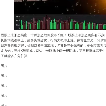
股票上涨形态揭密，十种形态助你股市长虹！ 股票上涨形态确实有不少
长期均线都朝上，那多头就占优，行情大概率上涨。像黄金交叉，5日均
日东升也很厉害，长阳或者中阳出现，尤其是光头光脚的，多头攻击力
多方炮，三根K线组成，两边中长阳线中间一根阴线，第三根阳线高于
了就能多几分胜算。
图片
图片
图片
图片
图片