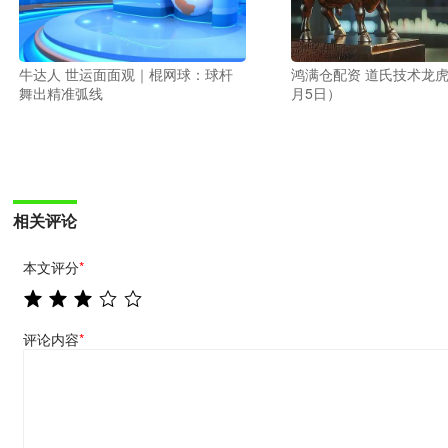
牛达人 世运面面观｜棍网球：球杆
鸿满仓配资 道氏技术龙虎
舞出精准弧线
月5日）
相关评论
本文评分
*
评论内容
*