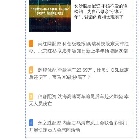
长沙股票配资 不婚不爱的谭
松韵，为自己母亲“守孝五
年”，背后的真相太现实了
​尚红网配资 科创板晚报|奕瑞科技股东天津红
1
杉、北京红杉拟减持 容知日新上半年预增超20倍
​辉煌优配 全款裸车23.69万，比奥迪Q5L优惠
2
后还便宜，宝马iX3能抄底了？
​伯森配资 沈海高速两车追尾后车起火燃烧 幸
3
无人员伤亡
​永之胜配资 内蒙古乌海市总工会联合多部门
4
开展快递员入会慰问活动