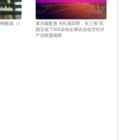
榜数据（1
泰兴隆配资 AI扎根田野，长三角“田
园五镇”T300农创走廊农业低空经济
产业联盟揭牌