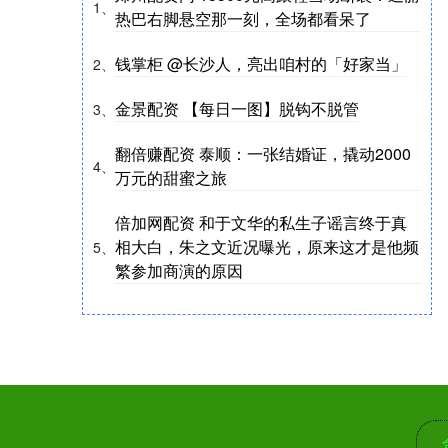
1、
热巴右脚悬空那一刻，全场都看呆了
钱掌柜 @长沙人，亮出咱村的「好家当」
2、
金景配资 【每日一图】脱钩不脱管
3、
翻倍赚配资 泰顺：一张结婚证，撬动2000
4、
万元的甜蜜之旅
倍加网配资 和于文华的私生子谣言终于真
相大白，朱之文近况曝光，原来这才是他频
5、
繁参加商演的原因