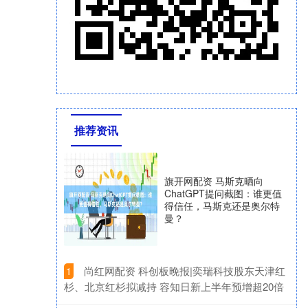
推荐资讯
旗开网配资 马斯克晒向
ChatGPT提问截图：谁更值
得信任，马斯克还是奥尔特
曼？
​尚红网配资 科创板晚报|奕瑞科技股东天津红
1
杉、北京红杉拟减持 容知日新上半年预增超20倍