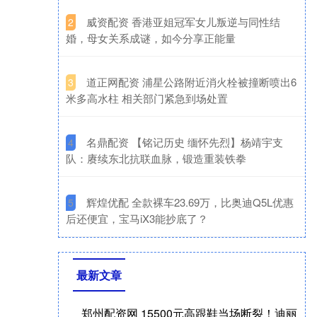
​威资配资 香港亚姐冠军女儿叛逆与同性结
2
婚，母女关系成谜，如今分享正能量
​道正网配资 浦星公路附近消火栓被撞断喷出6
3
米多高水柱 相关部门紧急到场处置
​名鼎配资 【铭记历史 缅怀先烈】杨靖宇支
4
队：赓续东北抗联血脉，锻造重装铁拳
​辉煌优配 全款裸车23.69万，比奥迪Q5L优惠
5
后还便宜，宝马iX3能抄底了？
最新文章
郑州配资网 15500元高跟鞋当场断裂！迪丽