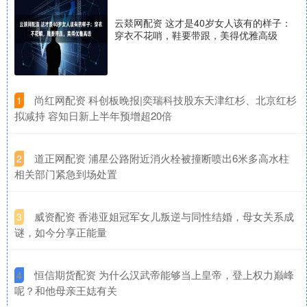
云燚网配资 这才是40岁女人该有的样子：
穿衣不花哨，鞋要带跟，美得优雅高级
​尚红网配资 科创板晚报|奕瑞科技股东天津红杉、北京红杉
1
拟减持 容知日新上半年预增超20倍
​道正网配资 浦星公路附近消火栓被撞断喷出6米多高水柱
2
相关部门紧急到场处置
​威资配资 香港亚姐冠军女儿叛逆与同性结婚，母女关系成
3
谜，如今分享正能量
​恒信期货配资 为什么汉武帝能够当上皇帝，登上权力巅峰
4
呢？和他母亲王娡有关