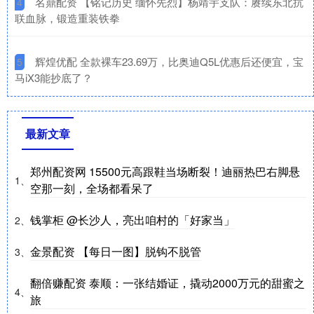
​名鼎配资 【铭记历史 缅怀先烈】杨靖宇支队：赓续东北抗
4
联血脉，锻造重装铁拳
​辉煌优配 全款裸车23.69万，比奥迪Q5L优惠后还便宜，宝
5
马iX3能抄底了？
最新文章
郑州配资网 15500元高跟鞋当场断裂！迪丽热巴右脚悬
1、
空那一刻，全场都看呆了
钱掌柜 @长沙人，亮出咱村的「好家当」
2、
金景配资 【每日一图】脱钩不脱管
3、
翻倍赚配资 泰顺：一张结婚证，撬动2000万元的甜蜜之
4、
旅