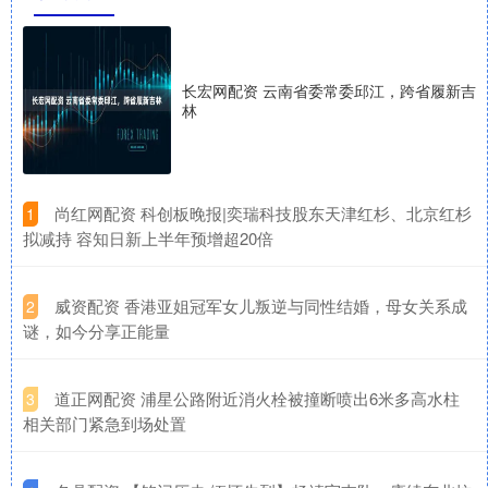
长宏网配资 云南省委常委邱江，跨省履新吉
林
​尚红网配资 科创板晚报|奕瑞科技股东天津红杉、北京红杉
1
拟减持 容知日新上半年预增超20倍
​威资配资 香港亚姐冠军女儿叛逆与同性结婚，母女关系成
2
谜，如今分享正能量
​道正网配资 浦星公路附近消火栓被撞断喷出6米多高水柱
3
相关部门紧急到场处置