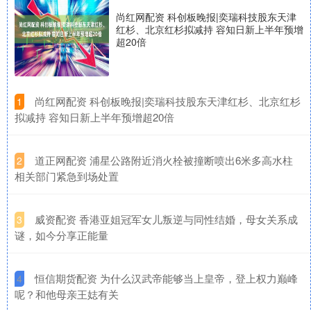
尚红网配资 科创板晚报|奕瑞科技股东天津
红杉、北京红杉拟减持 容知日新上半年预增
超20倍
​尚红网配资 科创板晚报|奕瑞科技股东天津红杉、北京红杉
1
拟减持 容知日新上半年预增超20倍
​道正网配资 浦星公路附近消火栓被撞断喷出6米多高水柱
2
相关部门紧急到场处置
​威资配资 香港亚姐冠军女儿叛逆与同性结婚，母女关系成
3
谜，如今分享正能量
​恒信期货配资 为什么汉武帝能够当上皇帝，登上权力巅峰
4
呢？和他母亲王娡有关