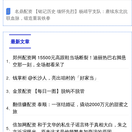
​名鼎配资 【铭记历史 缅怀先烈】杨靖宇支队：赓续东北抗
5
联血脉，锻造重装铁拳
最新文章
郑州配资网 15500元高跟鞋当场断裂！迪丽热巴右脚悬
1、
空那一刻，全场都看呆了
钱掌柜 @长沙人，亮出咱村的「好家当」
2、
金景配资 【每日一图】脱钩不脱管
3、
翻倍赚配资 泰顺：一张结婚证，撬动2000万元的甜蜜之
4、
旅
倍加网配资 和于文华的私生子谣言终于真相大白，朱之
5、
文近况曝光，原来这才是他频繁参加商演的原因