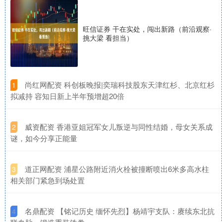
旺信证券 干在实处，闯出新路（前沿观察·
挑大梁 看担当）
​尚红网配资 科创板晚报|奕瑞科技股东天津红杉、北京红杉
1
拟减持 容知日新上半年预增超20倍
​威资配资 香港亚姐冠军女儿叛逆与同性结婚，母女关系成
2
谜，如今分享正能量
​道正网配资 浦星公路附近消火栓被撞断喷出6米多高水柱
3
相关部门紧急到场处置
​名鼎配资 【铭记历史 缅怀先烈】杨靖宇支队：赓续东北抗
4