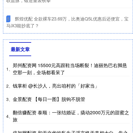
联血脉，锻造重装铁拳
​辉煌优配 全款裸车23.69万，比奥迪Q5L优惠后还便宜，宝
5
马iX3能抄底了？
最新文章
郑州配资网 15500元高跟鞋当场断裂！迪丽热巴右脚悬
1、
空那一刻，全场都看呆了
钱掌柜 @长沙人，亮出咱村的「好家当」
2、
金景配资 【每日一图】脱钩不脱管
3、
翻倍赚配资 泰顺：一张结婚证，撬动2000万元的甜蜜之
4、
旅
倍加网配资 和于文华的私生子谣言终于真相大白，朱之