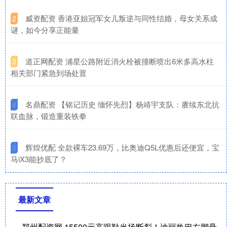
​威资配资 香港亚姐冠军女儿叛逆与同性结婚，母女关系成
2
谜，如今分享正能量
​道正网配资 浦星公路附近消火栓被撞断喷出6米多高水柱
3
相关部门紧急到场处置
​名鼎配资 【铭记历史 缅怀先烈】杨靖宇支队：赓续东北抗
4
联血脉，锻造重装铁拳
​辉煌优配 全款裸车23.69万，比奥迪Q5L优惠后还便宜，宝
5
马iX3能抄底了？
最新文章
郑州配资网 15500元高跟鞋当场断裂！迪丽热巴右脚悬