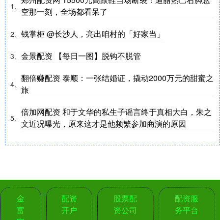
1、
空那一刻，全场都看呆了
钱掌柜 @长沙人，亮出咱村的「好家当」
2、
金景配资 【每日一图】脱钩不脱管
3、
翻倍赚配资 泰顺：一张结婚证，撬动2000万元的甜蜜之
4、
旅
倍加网配资 和于文华的私生子谣言终于真相大白，朱之
5、
文近况曝光，原来这才是他频繁参加商演的原因
金
配资
股票配
配资服
富
开户
资公司
务平台