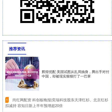
推荐资讯
辉煌优配 美国试图从乱局抽身，腾出手对付
中国，却被现实狠狠打了一巴掌
​尚红网配资 科创板晚报|奕瑞科技股东天津红杉、北京红杉
1
拟减持 容知日新上半年预增超20倍