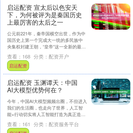
启运配资 宣太后以色安天
下，为何被评为是秦国历史
上最厉害的太后之一
公元前221年，秦帝国横空出世，作为中
国历史上第一个完成大一统的多民族中
央集权封建王朝，“皇帝”这一全新的最高
称号也由此确立。然而，这个看似无比
查看：
168
分类：
配资开户
强盛的庞然大物，....
启运配资
启运配资 玉渊谭天：中国
AI大模型优势何在？
今年，中国AI大模型频频出圈，不但进入
我们的生活圈，也走向了世界，人工智
能+行动切实将人工智能打造为真正造福
人类的国际公共产品。26日，国家发展
查看：
161
分类：
配资服务平台
改革委郑栅洁主任....