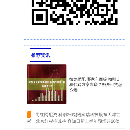
推荐资讯
御龙优配 哪家车商提供的以
租代购方案靠谱？融资租赁怎
么选
​尚红网配资 科创板晚报|奕瑞科技股东天津红
1
杉、北京红杉拟减持 容知日新上半年预增超20倍