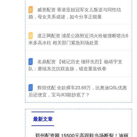
​威资配资 香港亚姐冠军女儿叛逆与同性结
2
婚，母女关系成谜，如今分享正能量
​道正网配资 浦星公路附近消火栓被撞断喷出6
3
米多高水柱 相关部门紧急到场处置
​名鼎配资 【铭记历史 缅怀先烈】杨靖宇支
4
队：赓续东北抗联血脉，锻造重装铁拳
​辉煌优配 全款裸车23.69万，比奥迪Q5L优惠
5
后还便宜，宝马iX3能抄底了？
最新文章
郑州配资网 15500元高跟鞋当场断裂！迪丽