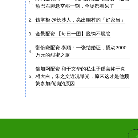
1、
热巴右脚悬空那一刻，全场都看呆了
钱掌柜 @长沙人，亮出咱村的「好家当」
2、
金景配资 【每日一图】脱钩不脱管
3、
翻倍赚配资 泰顺：一张结婚证，撬动2000
4、
万元的甜蜜之旅
倍加网配资 和于文华的私生子谣言终于真
相大白，朱之文近况曝光，原来这才是他频
5、
繁参加商演的原因