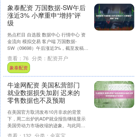
象泰配资 万国数据-SW午后
涨近3% 小摩重申“增持”评
级
热点栏目 自选股 数据中心 行情中心 资
金流向 模拟交易 客户端 万国数据-
SW（09698）午后涨近3%，截至发稿，
股价上涨2.53%，现报42.20港元，成....
查看：
76
分类：
配资开户
象泰配资
牛途网配资 美国私营部门
就业数据损失加剧 迟来的
零售数据也不及预期
在美国官方取消发布10月非农的背景
下，周二出炉的ADP就业报告继续显示
美国劳动力市场收缩的迹象。与此同
时，迟来的9月零售销售数据也不及预
查看：
132
分类：
金富宝