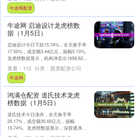
期，一同叩响美国经济的警....
牛途网配资
牛途网 启迪设计龙虎榜数
据（1月5日）
启迪设计今日下跌15.74%，全天换手率
17.50%，成交额3.44亿元，振幅5.13%。
龙虎榜数据显示，机构净卖出1658.62万
元，营业部席位合计净买入12....
查看：
112
分类：
股票配资公司
牛途网
鸿满仓配资 道氏技术龙虎
榜数据（1月5日）
道氏技术今日涨停，全天换手率
20.17%，成交额35.65亿元，振幅
15.74%。龙虎榜数据显示，深股通净买
入9876.10万元，营业部席位合计净买入