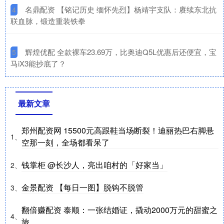
​名鼎配资 【铭记历史 缅怀先烈】杨靖宇支队：赓续东北抗
4
联血脉，锻造重装铁拳
​辉煌优配 全款裸车23.69万，比奥迪Q5L优惠后还便宜，宝
5
马iX3能抄底了？
最新文章
郑州配资网 15500元高跟鞋当场断裂！迪丽热巴右脚悬
1、
空那一刻，全场都看呆了
钱掌柜 @长沙人，亮出咱村的「好家当」
2、
金景配资 【每日一图】脱钩不脱管
3、
翻倍赚配资 泰顺：一张结婚证，撬动2000万元的甜蜜之
4、
旅