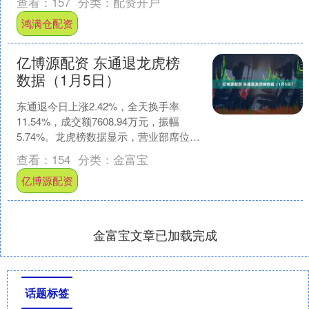
查看：
157
分类：
配资开户
4641.....
鸿满仓配资
亿博源配资 东通退龙虎榜
数据（1月5日）
东通退今日上涨2.42%，全天换手率
11.54%，成交额7608.94万元，振幅
5.74%。龙虎榜数据显示，营业部席位合
计净买入486.02万元。 深交所公开信....
查看：
154
分类：
金富宝
亿博源配资
金富宝文章已加载完成
话题标签