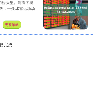
的桥头堡。随着冬奥
热，一众冰雪运动场
户
无双策略
载完成