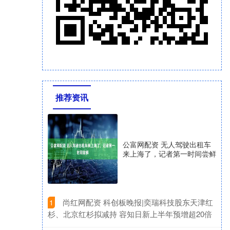
推荐资讯
公富网配资 无人驾驶出租车
来上海了，记者第一时间尝鲜
​尚红网配资 科创板晚报|奕瑞科技股东天津红
1
杉、北京红杉拟减持 容知日新上半年预增超20倍