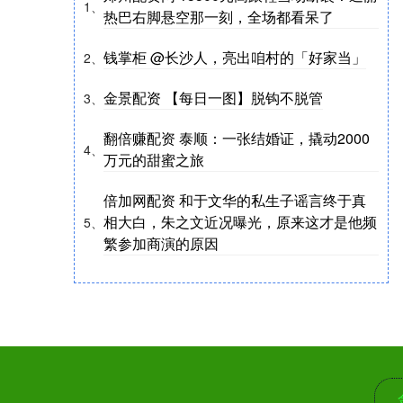
1、
热巴右脚悬空那一刻，全场都看呆了
钱掌柜 @长沙人，亮出咱村的「好家当」
2、
金景配资 【每日一图】脱钩不脱管
3、
翻倍赚配资 泰顺：一张结婚证，撬动2000
4、
万元的甜蜜之旅
倍加网配资 和于文华的私生子谣言终于真
相大白，朱之文近况曝光，原来这才是他频
5、
繁参加商演的原因