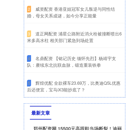
​威资配资 香港亚姐冠军女儿叛逆与同性结
2
婚，母女关系成谜，如今分享正能量
​道正网配资 浦星公路附近消火栓被撞断喷出6
3
米多高水柱 相关部门紧急到场处置
​名鼎配资 【铭记历史 缅怀先烈】杨靖宇支
4
队：赓续东北抗联血脉，锻造重装铁拳
​辉煌优配 全款裸车23.69万，比奥迪Q5L优惠
5
后还便宜，宝马iX3能抄底了？
最新文章
郑州配资网 15500元高跟鞋当场断裂！迪丽