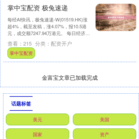
掌中宝配资 极兔速递
每经AI快讯，极兔速递-W(01519.HK)涨
超4%，截至发稿，涨4.07%，报10.5港
元，成交额7247.94万港元。 每日经济新
闻 发布于：四川省....
查看：
215
分类：
配资开户
掌中宝配资
金富宝文章已加载完成
话题标签
美元
美国
国家
资产