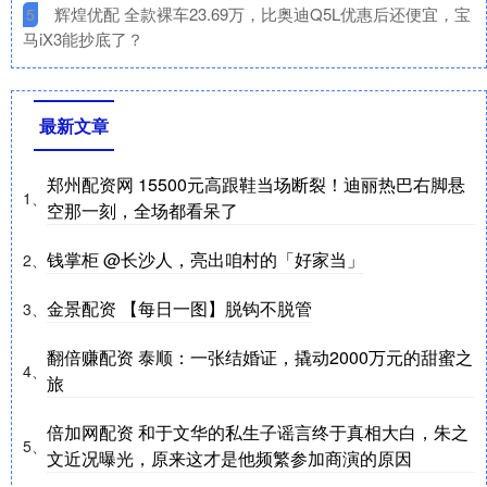
​辉煌优配 全款裸车23.69万，比奥迪Q5L优惠后还便宜，宝
5
马iX3能抄底了？
最新文章
郑州配资网 15500元高跟鞋当场断裂！迪丽热巴右脚悬
1、
空那一刻，全场都看呆了
钱掌柜 @长沙人，亮出咱村的「好家当」
2、
金景配资 【每日一图】脱钩不脱管
3、
翻倍赚配资 泰顺：一张结婚证，撬动2000万元的甜蜜之
4、
旅
倍加网配资 和于文华的私生子谣言终于真相大白，朱之
5、
文近况曝光，原来这才是他频繁参加商演的原因