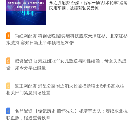
永之胜配资 台媒：台军一辆“战术轮车”追尾
民用车辆，被撞驾驶员受惊
​尚红网配资 科创板晚报|奕瑞科技股东天津红杉、北京红杉
1
拟减持 容知日新上半年预增超20倍
​威资配资 香港亚姐冠军女儿叛逆与同性结婚，母女关系成
2
谜，如今分享正能量
​道正网配资 浦星公路附近消火栓被撞断喷出6米多高水柱
3
相关部门紧急到场处置
​名鼎配资 【铭记历史 缅怀先烈】杨靖宇支队：赓续东北抗
4
联血脉，锻造重装铁拳