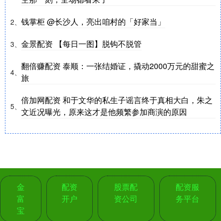
钱掌柜 @长沙人，亮出咱村的「好家当」
2、
金景配资 【每日一图】脱钩不脱管
3、
翻倍赚配资 泰顺：一张结婚证，撬动2000万元的甜蜜之
4、
旅
倍加网配资 和于文华的私生子谣言终于真相大白，朱之
5、
文近况曝光，原来这才是他频繁参加商演的原因
金
配资
股票配
配资服
富
开户
资公司
务平台
宝