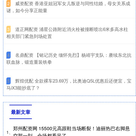
​威资配资 香港亚姐冠军女儿叛逆与同性结婚，母女关系成
2
谜，如今分享正能量
​道正网配资 浦星公路附近消火栓被撞断喷出6米多高水柱
3
相关部门紧急到场处置
​名鼎配资 【铭记历史 缅怀先烈】杨靖宇支队：赓续东北抗
4
联血脉，锻造重装铁拳
​辉煌优配 全款裸车23.69万，比奥迪Q5L优惠后还便宜，宝
5
马iX3能抄底了？
最新文章
郑州配资网 15500元高跟鞋当场断裂！迪丽热巴右脚悬
1、
空那一刻，全场都看呆了