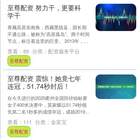
至尊配资 努力干，更要科
学干
青藏高原东南角，西藏墨脱县，因长期
不通公路，被称为“高原孤岛”。两个时间
节点，标注着这里的巨变。 2013年，扎
墨公路开通，墨脱甩掉“全国唯一不通公
查看：
89
分类：
配资服务平台
路县”的帽子....
至尊配资
至尊配资 震惊！她竟七年
连冠，51.74秒封后！
在今天进行的2025衢州全国田径锦标赛
女子400米决赛中，莫家蝶以51.74秒领
先第二名1秒多的成绩夺冠，成就2019年
至2025年单项连续七年锦标赛冠军。同
查看：
111
分类：
金富宝
时....
至尊配资