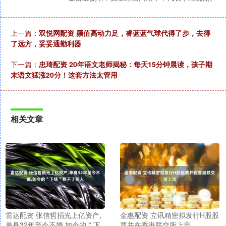
上一篇：
双悦网配资 颜值高动力足，睿蓝蓝气球代得了步，去得
了远方，妥妥通勤利器
下一篇：
忠琦配资 20年语文老师揭秘：每天15分钟晨读，孩子期
末语文猛涨20分！这套方法太管用
相关文章
雷达配资 张信哲捐光上亿资产,
金惠配资 立讯精密拟发行H股股
单身32年至今不婚,如今的＂下
票并在香港联交所上市