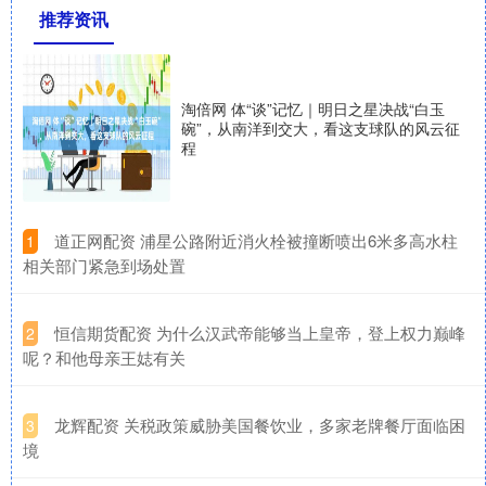
推荐资讯
淘倍网 体“谈”记忆｜明日之星决战“白玉
碗”，从南洋到交大，看这支球队的风云征
程
​道正网配资 浦星公路附近消火栓被撞断喷出6米多高水柱
1
相关部门紧急到场处置
​恒信期货配资 为什么汉武帝能够当上皇帝，登上权力巅峰
2
呢？和他母亲王娡有关
​龙辉配资 关税政策威胁美国餐饮业，多家老牌餐厅面临困
3
境