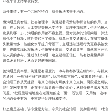
却在平台上持续被转发。
两件事情，有一个共同的特点，就是执法者善于沟通。
懂沟通是真智慧。社会治理中，沟通起着润滑剂和黏合剂的作用。当
前，在大数据、人工智能等技术支持下，治理更加智慧，但无论技术
发展到哪一步，沟通的作用都不容忽视。面对复杂的治理问题，算法
替代不了解释，软件替代不了倾听。就拿公共交通来说，在城市摄像
头数量增多、智能化水平提升背景下，交通违法违规行为更容易被发
现，也能实现远程执法，但像安全教育、交通疏导等，依然离不开执
法人员的参与。通过良好沟通，建立起相互信任，能有效凝聚共识，
避免矛盾纠纷，从而更好解决问题。
善沟通是真本领。沟通是有温度的，冷与热都体现在细节中。与群众
沟通时，一句“好不好”“感谢您”，比句句疾言厉色，效果要好得多。社
会治理工作从无捷径，唯真心相待方可换来真心支持。两段话之所以
能引发网友共鸣，正在于执法者善于将心比心，从群众视角出发考虑
问题。“把屁股端端地坐在老百姓的这一面”，既说理，又用情，这样
的沟通会更有效，更容易得到理解和支持。
好态度是基础，讲专业是方法。今天的社会治理，复杂且精细，对治