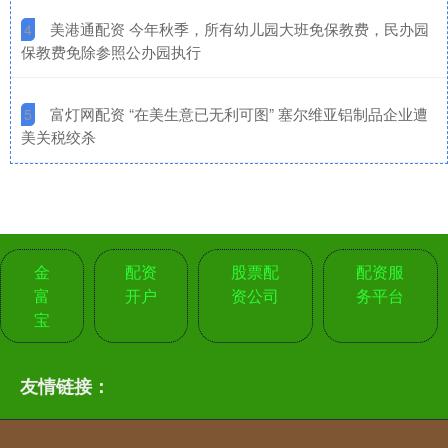
​美港通配资 今年秋季，所有幼儿园大班免保教费，民办园
4
保教费免除参照公办园执行
​富灯网配资 “在美生意已无利可图” 塞尔维亚铝制品企业遭
5
美关税绞杀
金
配资
股票配
配资服
富
开户
资公司
务平台
宝
友情链接：