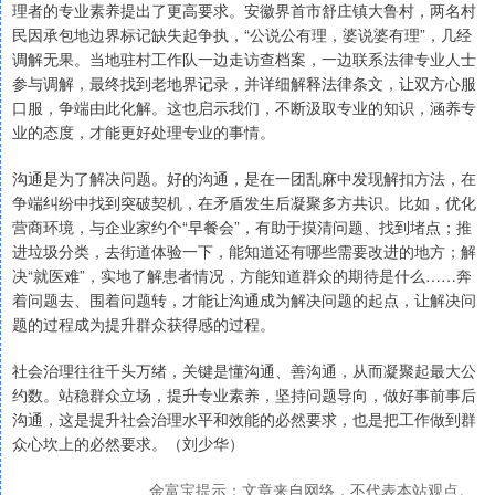
理者的专业素养提出了更高要求。安徽界首市舒庄镇大鲁村，两名村
民因承包地边界标记缺失起争执，“公说公有理，婆说婆有理”，几经
调解无果。当地驻村工作队一边走访查档案，一边联系法律专业人士
参与调解，最终找到老地界记录，并详细解释法律条文，让双方心服
口服，争端由此化解。这也启示我们，不断汲取专业的知识，涵养专
业的态度，才能更好处理专业的事情。
沟通是为了解决问题。好的沟通，是在一团乱麻中发现解扣方法，在
争端纠纷中找到突破契机，在矛盾发生后凝聚多方共识。比如，优化
营商环境，与企业家约个“早餐会”，有助于摸清问题、找到堵点；推
进垃圾分类，去街道体验一下，能知道还有哪些需要改进的地方；解
决“就医难”，实地了解患者情况，方能知道群众的期待是什么……奔
着问题去、围着问题转，才能让沟通成为解决问题的起点，让解决问
题的过程成为提升群众获得感的过程。
社会治理往往千头万绪，关键是懂沟通、善沟通，从而凝聚起最大公
约数。站稳群众立场，提升专业素养，坚持问题导向，做好事前事后
沟通，这是提升社会治理水平和效能的必然要求，也是把工作做到群
众心坎上的必然要求。（刘少华）
金富宝提示：文章来自网络，不代表本站观点。