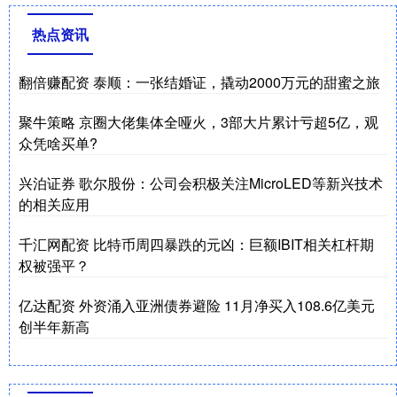
热点资讯
翻倍赚配资 泰顺：一张结婚证，撬动2000万元的甜蜜之旅
聚牛策略 京圈大佬集体全哑火，3部大片累计亏超5亿，观
众凭啥买单?
兴泊证券 歌尔股份：公司会积极关注MicroLED等新兴技术
的相关应用
千汇网配资 比特币周四暴跌的元凶：巨额IBIT相关杠杆期
权被强平？
亿达配资 外资涌入亚洲债券避险 11月净买入108.6亿美元
创半年新高