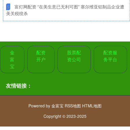
​富灯网配资 “在美生意已无利可图” 塞尔维亚铝制品企业遭
5
美关税绞杀
金
配资
股票配
配资服
富
开户
资公司
务平台
宝
友情链接：
Powered by
金富宝
RSS地图
HTML地图
Copyright
© 2023-2025