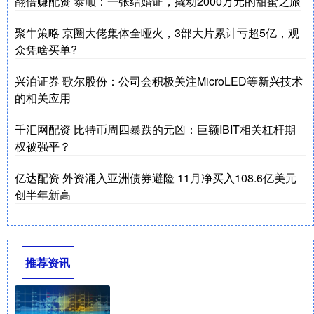
翻倍赚配资 泰顺：一张结婚证，撬动2000万元的甜蜜之旅
聚牛策略 京圈大佬集体全哑火，3部大片累计亏超5亿，观
众凭啥买单?
兴泊证券 歌尔股份：公司会积极关注MicroLED等新兴技术
的相关应用
千汇网配资 比特币周四暴跌的元凶：巨额IBIT相关杠杆期
权被强平？
亿达配资 外资涌入亚洲债券避险 11月净买入108.6亿美元
创半年新高
推荐资讯