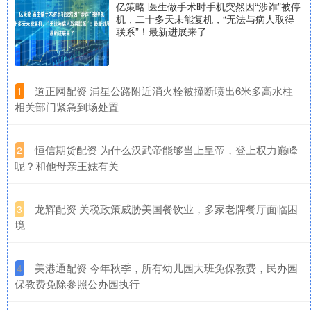
亿策略 医生做手术时手机突然因“涉诈”被停
机，二十多天未能复机，“无法与病人取得
联系”！最新进展来了
​道正网配资 浦星公路附近消火栓被撞断喷出6米多高水柱
1
相关部门紧急到场处置
​恒信期货配资 为什么汉武帝能够当上皇帝，登上权力巅峰
2
呢？和他母亲王娡有关
​龙辉配资 关税政策威胁美国餐饮业，多家老牌餐厅面临困
3
境
​美港通配资 今年秋季，所有幼儿园大班免保教费，民办园
4
保教费免除参照公办园执行