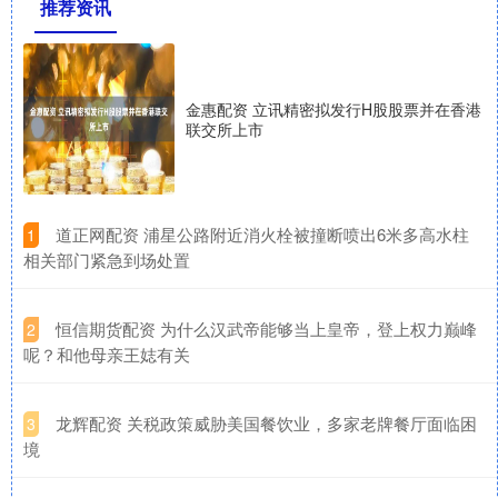
推荐资讯
金惠配资 立讯精密拟发行H股股票并在香港
联交所上市
​道正网配资 浦星公路附近消火栓被撞断喷出6米多高水柱
1
相关部门紧急到场处置
​恒信期货配资 为什么汉武帝能够当上皇帝，登上权力巅峰
2
呢？和他母亲王娡有关
​龙辉配资 关税政策威胁美国餐饮业，多家老牌餐厅面临困
3
境