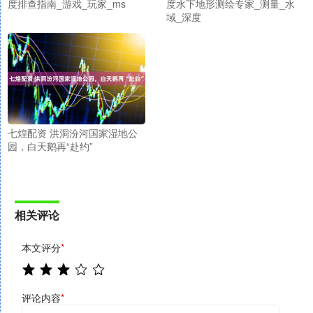
度排查指南_游戏_玩家_ms
度水下地形测绘专家_测量_水
域_深度
七煌配资 洪洞汾河国家湿地公
园，白天鹅再“赴约”
相关评论
本文评分
*
评论内容
*