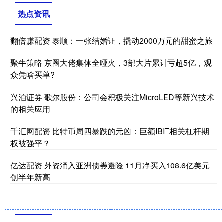
热点资讯
翻倍赚配资 泰顺：一张结婚证，撬动2000万元的甜蜜之旅
聚牛策略 京圈大佬集体全哑火，3部大片累计亏超5亿，观
众凭啥买单?
兴泊证券 歌尔股份：公司会积极关注MicroLED等新兴技术
的相关应用
千汇网配资 比特币周四暴跌的元凶：巨额IBIT相关杠杆期
权被强平？
亿达配资 外资涌入亚洲债券避险 11月净买入108.6亿美元
创半年新高