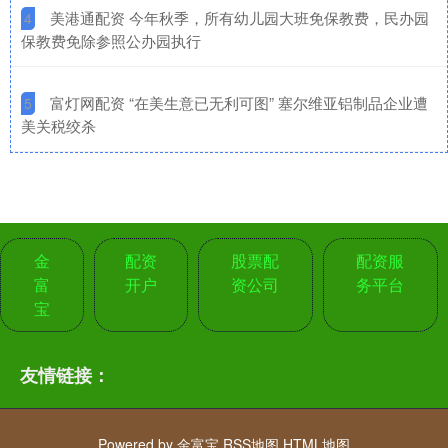
​美港通配资 今年秋季，所有幼儿园大班免保教费，民办园
4
保教费免除参照公办园执行
​富灯网配资 “在美生意已无利可图” 塞尔维亚铝制品企业遭
5
美关税绞杀
金
配资
股票配
配资服
富
开户
资公司
务平台
宝
友情链接：
Powered by
金富宝
RSS地图
HTML地图