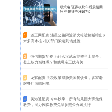
顺策略 证券板块午后震荡回
升 中银证券涨超7%
​道正网配资 浦星公路附近消火栓被撞断喷出6
1
米多高水柱 相关部门紧急到场处置
​恒信期货配资 为什么汉武帝能够当上皇帝，
2
登上权力巅峰呢？和他母亲王娡有关
​龙辉配资 关税政策威胁美国餐饮业，多家老
3
牌餐厅面临困境
​美港通配资 今年秋季，所有幼儿园大班免保
4
教费，民办园保教费免除参照公办园执行