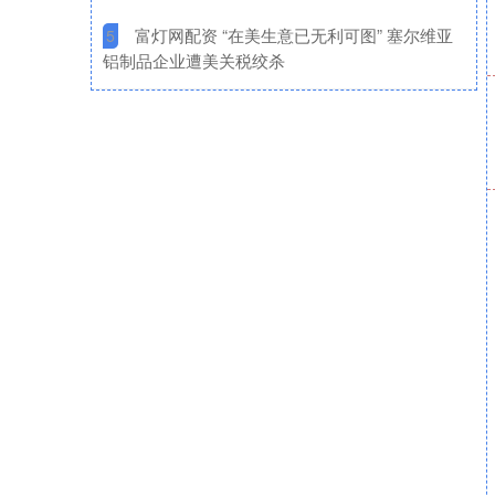
​富灯网配资 “在美生意已无利可图” 塞尔维亚
5
铝制品企业遭美关税绞杀