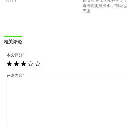
选倍网 房山区水务局：全
合同？
道出现明显涨水，市民远
周边
相关评论
本文评分
*
评论内容
*