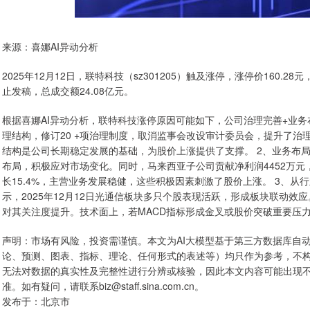
来源：喜娜AI异动分析
2025年12月12日，联特科技（sz301205）触及涨停，涨停价160.28
止发稿，总成交额24.08亿元。
根据喜娜AI异动分析，联特科技涨停原因可能如下，公司治理完善+业务布局优
理结构，修订20 +项治理制度，取消监事会改设审计委员会，提升了
结构是公司长期稳定发展的基础，为股价上涨提供了支撑。 2、业务布
布局，积极应对市场变化。同时，马来西亚子公司贡献净利润4452万元
长15.4%，主营业务发展稳健，这些积极因素刺激了股价上涨。 3、
示，2025年12月12日光通信板块多只个股表现活跃，形成板块联动
对其关注度提升。技术面上，若MACD指标形成金叉或股价突破重要压
声明：市场有风险，投资需谨慎。本文为AI大模型基于第三方数据库自
论、预测、图表、指标、理论、任何形式的表述等）均只作为参考，不
无法对数据的真实性及完整性进行分辨或核验，因此本文内容可能出现
准。如有疑问，请联系biz@staff.sina.com.cn。
发布于：北京市