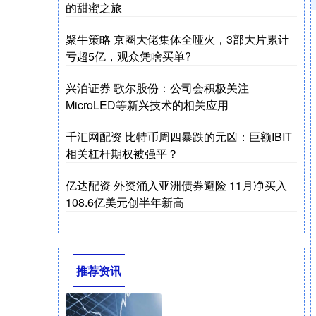
的甜蜜之旅
聚牛策略 京圈大佬集体全哑火，3部大片累计
亏超5亿，观众凭啥买单?
兴泊证券 歌尔股份：公司会积极关注
MicroLED等新兴技术的相关应用
千汇网配资 比特币周四暴跌的元凶：巨额IBIT
相关杠杆期权被强平？
亿达配资 外资涌入亚洲债券避险 11月净买入
108.6亿美元创半年新高
推荐资讯