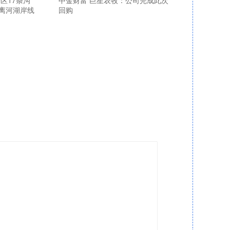
区17条沟
中金财富 巨星农牧：公司完成此次
离河湖岸线
回购