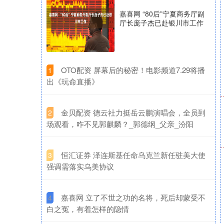
嘉喜网 “80后”宁夏商务厅副
厅长庞子杰已赴银川市工作
​OTO配资 屏幕后的秘密！电影频道7.29将播
1
出《玩命直播》
​金贝配资 德云社力挺岳云鹏演唱会，全员到
2
场观看，咋不见郭麒麟？_郭德纲_父亲_汾阳
​恒汇证券 泽连斯基任命乌克兰新任驻美大使
3
强调需落实乌美协议
​嘉喜网 立了不世之功的名将，死后却蒙受不
4
白之冤，有着怎样的隐情