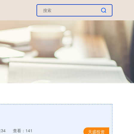
:34
查看：141
天盛投资