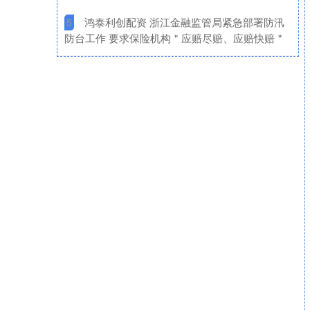
​鸿泰利创配资 浙江金融监管局紧急部署防汛
5
防台工作 要求保险机构＂应赔尽赔、应赔快赔＂​