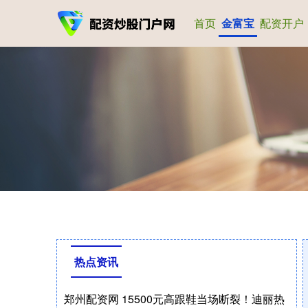
首页
金富宝
配资开户
热点资讯
郑州配资网 15500元高跟鞋当场断裂！迪丽热