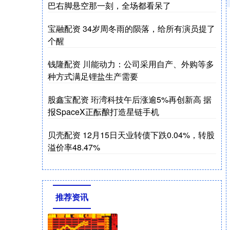
巴右脚悬空那一刻，全场都看呆了
宝融配资 34岁周冬雨的陨落，给所有演员提了
个醒
钱隆配资 川能动力：公司采用自产、外购等多
种方式满足锂盐生产需要
股鑫宝配资 珩湾科技午后涨逾5%再创新高 据
报SpaceX正酝酿打造星链手机
贝壳配资 12月15日天业转债下跌0.04%，转股
溢价率48.47%
推荐资讯