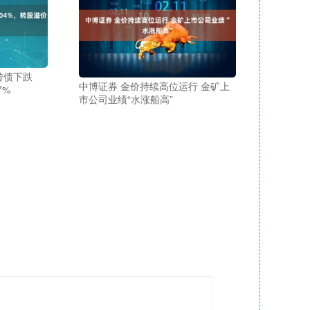
转债下跌
中博证券 金价持续高位运行 金矿上
7%
市公司业绩“水涨船高”