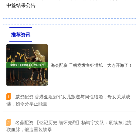
中签结果公告
推荐资讯
海会配资 千帆竞发鱼虾满舱，大连开海了！
​威资配资 香港亚姐冠军女儿叛逆与同性结婚，母女关系成
1
谜，如今分享正能量
​名鼎配资 【铭记历史 缅怀先烈】杨靖宇支队：赓续东北抗
2
联血脉，锻造重装铁拳