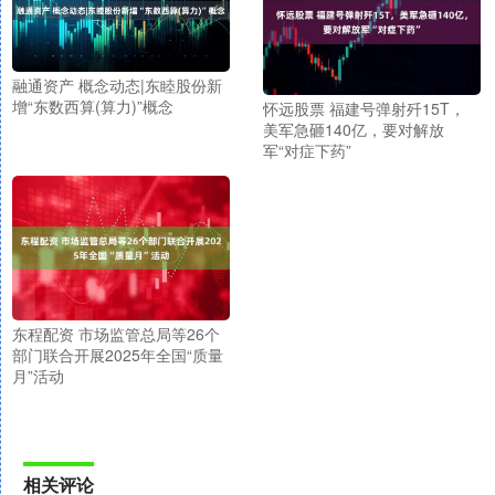
融通资产 概念动态|东睦股份新
增“东数西算(算力)”概念
怀远股票 福建号弹射歼15T，
美军急砸140亿，要对解放
军“对症下药”
东程配资 市场监管总局等26个
部门联合开展2025年全国“质量
月”活动
相关评论