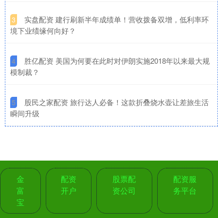
​实盘配资 建行刷新半年成绩单！营收拨备双增，低利率环
3
境下业绩缘何向好？
​胜亿配资 美国为何要在此时对伊朗实施2018年以来最大规
4
模制裁？
​股民之家配资 旅行达人必备！这款折叠烧水壶让差旅生活
5
瞬间升级
金
配资
股票配
配资服
富
开户
资公司
务平台
宝