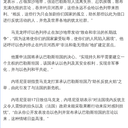
龙表示，占领加沙地带，强迫巴勒斯坦人流离失所、忍饥挨饿，散布
充满仇恨的言论，吞并约旦河西岸，这些永远不会给以色列带来胜
利。“相反，这些行为只会加剧你们国家的孤立，助长那些以此为借口
进行反犹活动的人，并危及世界各地的犹太社群。”
马克龙呼吁以色列停止在加沙地带发动“致命和非法的长期战
争”，“因为这将使你们的国家蒙受耻辱，使你们的人民陷入困境”。他
还呼吁以色列停止在约旦河西岸“非法和毫无理由”地扩建定居点。
他重申法国将承认巴勒斯坦国的决心。“实现持久和平需要建立一
个主权的巴勒斯坦国，该国承认以色列及其安全权利，实现非军事
化，并与以色列和平共处。”
内塔尼亚胡指责马克龙打算承认巴勒斯坦国乃“助长反犹火焰”之
举，由此引发了与法国的新危机。
内塔尼亚胡17日致信马克龙，内塔尼亚胡表示“对法国境内反犹主
义令人震惊的抬头以及（法国）政府未能采取果断行动来应对感到担
忧”。“自从你公开发表攻击以色列并宣布承认巴勒斯坦国的言论以
来，这种情绪日益高涨。”