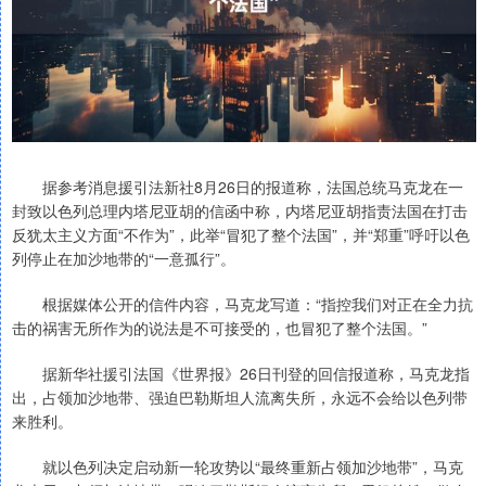
据参考消息援引法新社8月26日的报道称，法国总统马克龙在一
封致以色列总理内塔尼亚胡的信函中称，内塔尼亚胡指责法国在打击
反犹太主义方面“不作为”，此举“冒犯了整个法国”，并“郑重”呼吁以色
列停止在加沙地带的“一意孤行”。
根据媒体公开的信件内容，马克龙写道：“指控我们对正在全力抗
击的祸害无所作为的说法是不可接受的，也冒犯了整个法国。”
据新华社援引法国《世界报》26日刊登的回信报道称，马克龙指
出，占领加沙地带、强迫巴勒斯坦人流离失所，永远不会给以色列带
来胜利。
就以色列决定启动新一轮攻势以“最终重新占领加沙地带”，马克