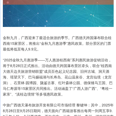
金秋九月，广西迎来了最适合旅游的季节。广西德天跨国瀑布联合桂
西南15家景区，将推出“金秋九月惠游季”惠民政策。部分景区的门票
最低将低至每人9.9元。
“2025金秋九月惠游季——万人惠游桂西南”系列惠民旅游促销活动，
将于8月28日正式推出。活动由德天跨国瀑布景区牵头，联合“桂西南
大德天边关旅游营销联盟”成员百色起义纪念园、旧州古城、洞天酒
海、瑶望天下、巴马赐福湖与长寿岛、花山温泉谷、龙宫仙境（龙宫
洞）、石景林·园博园、陇鉴古寨、红叶森林公园、德保矮马王国、巴
马仁寿源等15家景区共同推出。活动涵盖了“广西人游广西”、“粤桂一
家亲”、“滇桂边境情”等多项惠民政策。
中旅广西德天瀑布旅游开发有限公司市场经理 黎键坤：其中，2025年
8月28日至9月25日期间，德天面向广西籍游客推出每周一到周五享9.