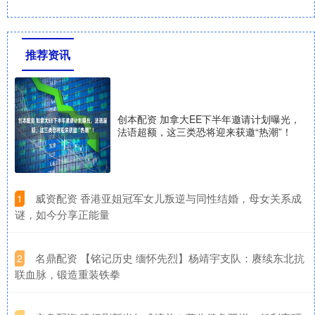
推荐资讯
创本配资 加拿大EE下半年邀请计划曝光，
法语超额，这三类恐将迎来获邀“热潮”！
​威资配资 香港亚姐冠军女儿叛逆与同性结婚，母女关系成
1
谜，如今分享正能量
​名鼎配资 【铭记历史 缅怀先烈】杨靖宇支队：赓续东北抗
2
联血脉，锻造重装铁拳