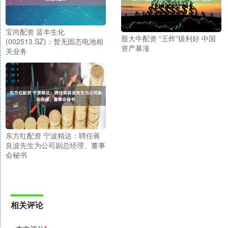
宝尚配资 蓝丰生化
股大牛配资 “王炸”级利好 中国
(002513.SZ)：暂无固态电池相
资产暴涨
关业务
东方红配资 宁波精达：聘任蒋
良波先生为公司副总经理、董事
会秘书
相关评论