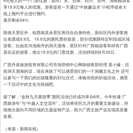
9元每人的一个门票优惠，面向广东、云南、四川、贵州、湖南籍游客
享19.9元每人的优惠。游客提前一天通过“中旅趣边关”小程序或各大
线上预约平台进行预约。
展开剩余54%
除德天景区外，桂西南其余景区将结合自身特色，面向区内外游客推
出免票或9.9元、19.9元的惠民票价政策，部分优惠限特定时段或区域
游客。比如在河池南丹的洞天酒海，景区针对广西籍游客和持有广西
居住证的游客，推出19.9元的门票优惠，活动持续到9月30日。
广西丹泉旅游投资有限公司市场营销中心网络销售部经理 莫小缘：目
前洞天酒海的话，现在来除了可以感受咱们的一个洞藏文化之外 还可
以参与一下我们的比较隆重的封坛仪式，体验传统的祈福活动，感受
一下仪式中的文化与祝福吧。
据了解，“金秋九月惠游季”惠民活动已经成功举办6年。今年恰逢“广
西旅游年”与“中越人文交流年”，活动将依托九月的重要文旅盛会，持
续推出面向不同区域的主题促销产品，助力广西文旅产业实现高质量
发展。
（来源：新闻在线）