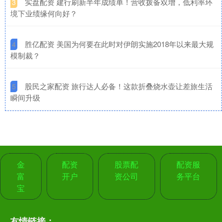
​实盘配资 建行刷新半年成绩单！营收拨备双增，低利率环
3
境下业绩缘何向好？
​胜亿配资 美国为何要在此时对伊朗实施2018年以来最大规
4
模制裁？
​股民之家配资 旅行达人必备！这款折叠烧水壶让差旅生活
5
瞬间升级
金
配资
股票配
配资服
富
开户
资公司
务平台
宝
友情链接：