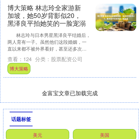
博大策略 林志玲全家游新
加坡，她50岁背影似20，
黑泽良平拍她笑的一脸宠溺
林志玲与日本男星黑泽良平结婚后，
两人育有一子。虽然他们这段婚姻，一
直以来都不被外界看好，甚至还多次被
传出“婚变”的新闻。 但，他们夫....
查看：
124
分类：
股票配资公司
博大策略
金富宝文章已加载完成
话题标签
美元
美国