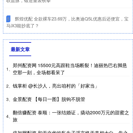
联血脉，锻造重装铁拳
​辉煌优配 全款裸车23.69万，比奥迪Q5L优惠后还便宜，宝
5
马iX3能抄底了？
最新文章
郑州配资网 15500元高跟鞋当场断裂！迪丽热巴右脚悬
1、
空那一刻，全场都看呆了
钱掌柜 @长沙人，亮出咱村的「好家当」
2、
金景配资 【每日一图】脱钩不脱管
3、
翻倍赚配资 泰顺：一张结婚证，撬动2000万元的甜蜜之
4、
旅
倍加网配资 和于文华的私生子谣言终于真相大白，朱之