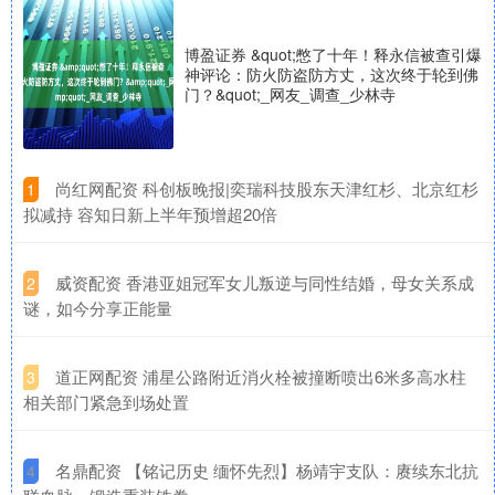
博盈证券 &quot;憋了十年！释永信被查引爆
神评论：防火防盗防方丈，这次终于轮到佛
门？&quot;_网友_调查_少林寺
​尚红网配资 科创板晚报|奕瑞科技股东天津红杉、北京红杉
1
拟减持 容知日新上半年预增超20倍
​威资配资 香港亚姐冠军女儿叛逆与同性结婚，母女关系成
2
谜，如今分享正能量
​道正网配资 浦星公路附近消火栓被撞断喷出6米多高水柱
3
相关部门紧急到场处置
​名鼎配资 【铭记历史 缅怀先烈】杨靖宇支队：赓续东北抗
4